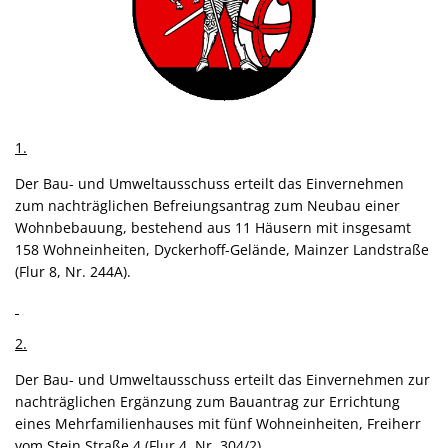
Satzung
Senioren
Senio
Kommunale Wärmeplanung
Schieds
Senio
Bildung
Zugang zum Rathaus
Behinder
Klimaschutz Budenheim
Barrieref
Spielplätze
Senioren
1.
Öffentlicher Personennahverkehr (ÖPNV)
Formula
Der Bau- und Umweltausschuss erteilt das Einvernehmen
zum nachträglichen Befreiungsantrag zum Neubau einer
Fahrradverleih
Bauleitp
Wohnbebauung, bestehend aus 11 Häusern mit insgesamt
158 Wohneinheiten, Dyckerhoff-Gelände, Mainzer Landstraße
Bücherei
(Flur 8, Nr. 244A).
Ortsplan Budenheim
2.
Der Bau- und Umweltausschuss erteilt das Einvernehmen zur
nachträglichen Ergänzung zum Bauantrag zur Errichtung
eines Mehrfamilienhauses mit fünf Wohneinheiten, Freiherr
vom Stein Straße 4 (Flur 4, Nr. 304/2).