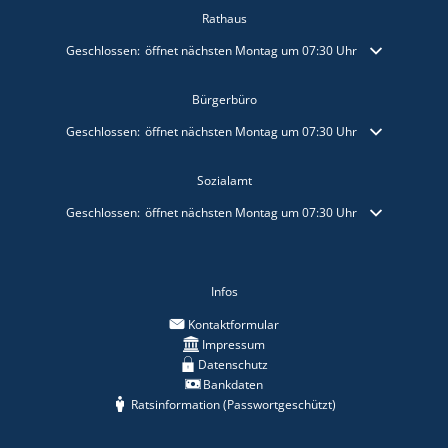
Rathaus
Klicken, um weitere Öffnungs- oder Schließzeiten auszublenden
Geschlossen:
öffnet nächsten Montag um 07:30 Uhr
Bürgerbüro
Klicken, um weitere Öffnungs- oder Schließzeiten auszublenden
Geschlossen:
öffnet nächsten Montag um 07:30 Uhr
Sozialamt
Klicken, um weitere Öffnungs- oder Schließzeiten auszublenden
Geschlossen:
öffnet nächsten Montag um 07:30 Uhr
Infos
Kontaktformular
Impressum
Datenschutz
Bankdaten
Ratsinformation (Passwortgeschützt)