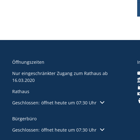
Öffnungszeiten
I
Nur eingeschränkter Zugang zum Rathaus ab
16.03.2020
Rathaus
Klicken, um weitere Öffnungs- oder Schließzeiten auszuble
Geschlossen:
öffnet heute um 07:30 Uhr
Bürgerbüro
Klicken, um weitere Öffnungs- oder Schließzeiten auszuble
Geschlossen:
öffnet heute um 07:30 Uhr