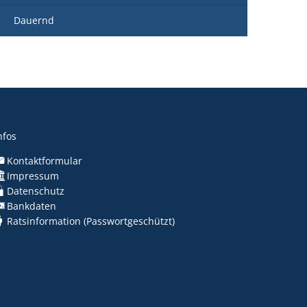
Dauernd
nfos
Kontaktformular
Impressum
Datenschutz
Bankdaten
Ratsinformation (Passwortgeschützt)
nden
nden