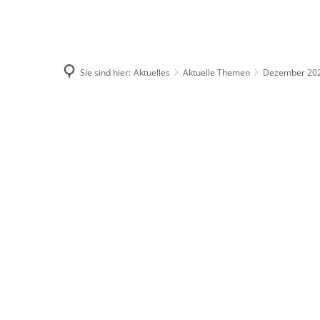
Aktuelle
Aktuell
Sie sind hier:
Aktuelles
Aktuelle Themen
Dezember 20
Öffentl
Karriere
Dezember
Aussch
2025
E-Rechn
Allgeme
Heimatz
Veranst
Schulbu
Wahlen