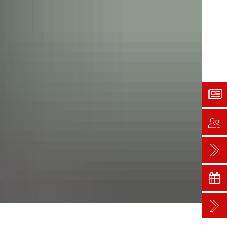
del
Infos
Suchen
usmagazin
Neumeldung
Kontaktformular
traße
zept
Impressum
ungsplans „Dyckerhoff-Gelände“
Gastronomie
Datenschutz
Informationspflicht gem. Artt. 13
Hotels
Bankdaten
Kita Kunterbunt
everwaltung
Naturnaher Kindergarten Wunderwald
Neumeldung
Evangelischer Kindergarten "Budenzauber"
Ehrenamtskarte
tzung
Katholischer Kindergarten REGENBOGEN
2023)