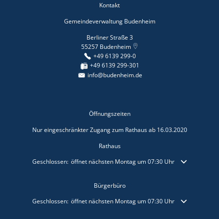
Kontakt
Gemeindeverwaltung Budenheim
Berliner Straße 3
55257
Budenheim
+49 6139 299-0
+49 6139 299-301
info@budenheim.de
Öffnungszeiten
Nur eingeschränkter Zugang zum Rathaus ab 16.03.2020
Rathaus
Klicken, um weitere Öffnungs- oder Schließzeiten auszublenden
Geschlossen:
öffnet nächsten Montag um 07:30 Uhr
Bürgerbüro
Klicken, um weitere Öffnungs- oder Schließzeiten auszublenden
Geschlossen:
öffnet nächsten Montag um 07:30 Uhr