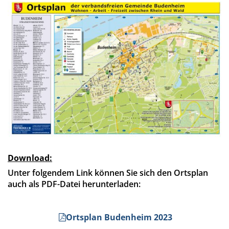
Satzung
Senioren
Senio
Kommunale Wärmeplanung
Schieds
Senio
Bildung
Zugang zum Rathaus
Behinder
Klimaschutz Budenheim
Barrieref
Spielplätze
Senioren
Öffentlicher Personennahverkehr (ÖPNV)
Formula
Fahrradverleih
Bauleitp
Bücherei
Ortsplan Budenheim
Download:
Unter folgendem Link können Sie sich den Ortsplan
auch als PDF-Datei herunterladen:
Ortsplan Budenheim 2023