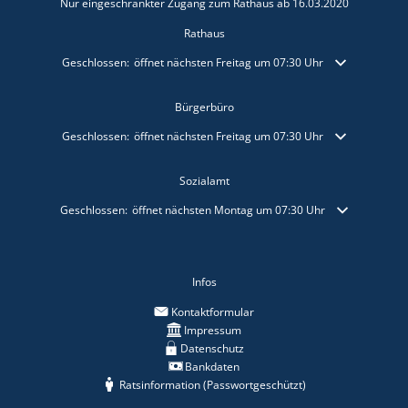
Nur eingeschränkter Zugang zum Rathaus ab 16.03.2020
Rathaus
Klicken, um weitere Öffnungs- oder Schließzeiten auszublenden
Geschlossen:
öffnet nächsten Freitag um 07:30 Uhr
Bürgerbüro
Klicken, um weitere Öffnungs- oder Schließzeiten auszublenden
Geschlossen:
öffnet nächsten Freitag um 07:30 Uhr
Sozialamt
Klicken, um weitere Öffnungs- oder Schließzeiten auszublenden
Geschlossen:
öffnet nächsten Montag um 07:30 Uhr
Infos
Kontaktformular
Impressum
Datenschutz
Bankdaten
Ratsinformation (Passwortgeschützt)