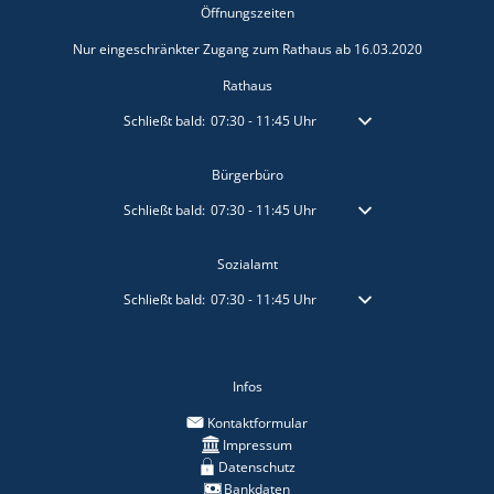
Öffnungszeiten
Nur eingeschränkter Zugang zum Rathaus ab 16.03.2020
Rathaus
Klicken, um weitere Öffnungs- oder Schließzeiten auszublen
Schließt bald:
07:30
-
11:45
Uhr
Von 07:30 bis 11:45 Uhr
Bürgerbüro
Klicken, um weitere Öffnungs- oder Schließzeiten auszublen
Schließt bald:
07:30
-
11:45
Uhr
Von 07:30 bis 11:45 Uhr
Sozialamt
Klicken, um weitere Öffnungs- oder Schließzeiten auszublen
Schließt bald:
07:30
-
11:45
Uhr
Von 07:30 bis 11:45 Uhr
Infos
Kontaktformular
Impressum
Datenschutz
Bankdaten