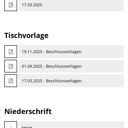
Satzung
Senioren
Senio
17.03.2025
Kommunale Wärmeplanung
Schieds
Senio
Bildung
Zugang zum Rathaus
Behinder
Klimaschutz Budenheim
Barrieref
Tischvorlage
Spielplätze
Senioren
Öffentlicher Personennahverkehr (ÖPNV)
Formula
19.11.2025 - Beschlussvorlagen
Fahrradverleih
Bauleitp
01.09.2025 - Beschlussvorlagen
Bücherei
17.03.2025 - Beschlussvorlagen
Ortsplan Budenheim
Niederschrift
keine