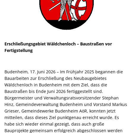
Satzung
Senioren
Senio
Kommunale Wärmeplanung
Schieds
Senio
Bildung
Zugang zum Rathaus
Behinder
Klimaschutz Budenheim
Barrieref
Spielplätze
Senioren
Erschließungsgebiet Wäldchenloch – Baustraßen vor
Fertigstellung
Öffentlicher Personennahverkehr (ÖPNV)
Formula
Fahrradverleih
Bauleitp
Budenheim, 17. Juni 2026 – Im Frühjahr 2025 begannen die
Bücherei
Bauarbeiten zur Erschließung des Neubaugebietes
Wäldchenloch in Budenheim mit dem Ziel, dass die
Ortsplan Budenheim
Baustraßen bis Ende Juni 2026 fertiggestellt sind.
Bürgermeister und Verwaltungsratsvorsitzender Stephan
Hinz, Gemeindeverwaltung Budenheim und Vorstand Markus
Grieser, Gemeindewerke Budenheim AöR, konnten jetzt
mitteilen, dass dieses Ziel punktgenau erreicht wurde. Es
habe sich wieder einmal gezeigt, dass auch große
Bauprojekte gemeinsam erfolgreich abgeschlossen werden