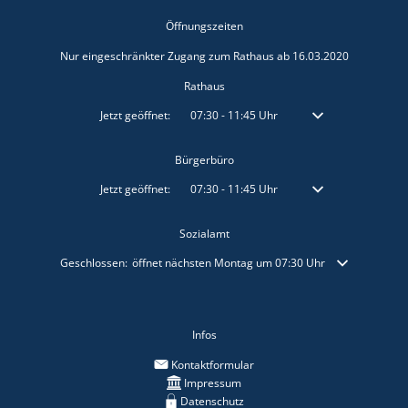
Öffnungszeiten
Nur eingeschränkter Zugang zum Rathaus ab 16.03.2020
Rathaus
Klicken, um weitere Öffnungs- oder Schließzeiten auszublenden
Jetzt geöffnet:
07:30
-
11:45
Uhr
Von 07:30 bis 11:45 
Bürgerbüro
Klicken, um weitere Öffnungs- oder Schließzeiten auszublenden
Jetzt geöffnet:
07:30
-
11:45
Uhr
Von 07:30 bis 11:45 
Sozialamt
Klicken, um weitere Öffnungs- oder Schließzeiten auszublenden
Geschlossen:
öffnet nächsten Montag um 07:30 Uhr
Infos
Kontaktformular
Impressum
Datenschutz